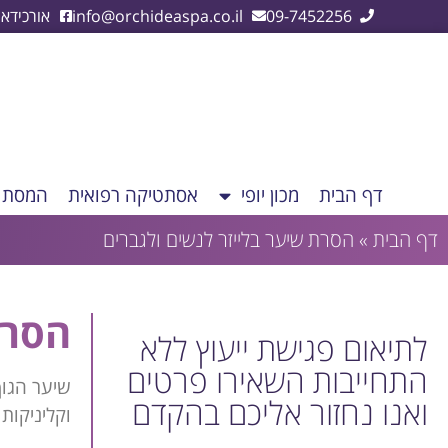
09-7452256
info@orchideaspa.co.il
אורכידא
דף הבית
מכון יופי
אסתטיקה רפואית
המסת ש
דף הבית
»
הסרת שיער בלייזר לנשים ולגברים
הסרת
לתיאום פגישת ייעוץ ללא
התחייבות השאירו פרטים
שיער הגוף
ואנו נחזור אליכם בהקדם
וקליניקות