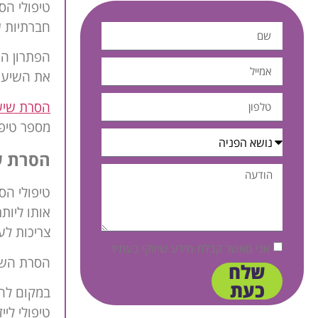
טיפולי הס
חברתיות ש
הפתרון הט
את השיער 
הסרת שיער
מספר טיפו
הסרת שי
טיפולי הס
אותו ליות
צריכות לע
אני מאשר קבלת מידע שיווקי בעתיד
הסרת השיע
שלח
כעת
במקום להס
טיפולי לי