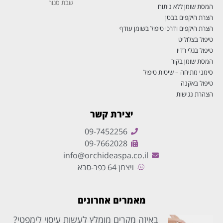
שבת
סגור
המסת שומן ללא ניתוח
הצרת היקפים בבטן
הצרת היקפים ודרכי טיפול בשומן עודף
טיפול בצלוליט
טיפול בגלי רדיו
המסת שומן בקור
סימני מתיחה – שיטות טיפול
טיפול באקנה
הצהרת נגישות
יצירת קשר
09-7452256
09-7662028
info@orchideaspa.co.il
ויצמן 64 כפר-סבא
מאמרים אחרונים
באיזה מקרים מומלץ לעשות עיסוי לימפטי?